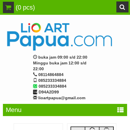
(
0
pcs)
buka jam 09:00 s/d 22:00
Minggu buka jam 12:00 s/d
22:00
08114864884
085233334884
085233334884
D94A2D99
lioartpapua@gmail.com
Menu