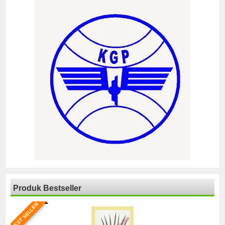
Produk Bestseller
BEST SELLER
BE