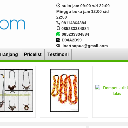
buka jam 09:00 s/d 22:00
Minggu buka jam 12:00 s/d
22:00
08114864884
085233334884
085233334884
D94A2D99
lioartpapua@gmail.com
eranjang
Pricelist
Testimoni