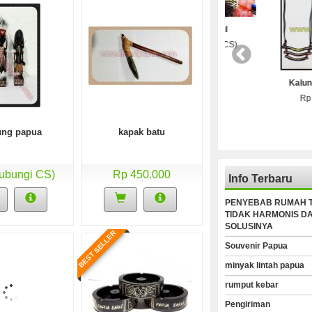
Kopi papua
Gelang gaul
Rp 120.000
Rp (Hubungi CS)
Kalung papua mo
Rp (Hubungi C
ung papua
kapak batu
ubungi CS)
Rp 450.000
Info Terbaru
PENYEBAB RUMAH 
TIDAK HARMONIS D
SOLUSINYA
BEST SELLER
Souvenir Papua
 SELLER
BEST SELLER
BEST SELLER
minyak lintah papua
rumput kebar
Pengiriman