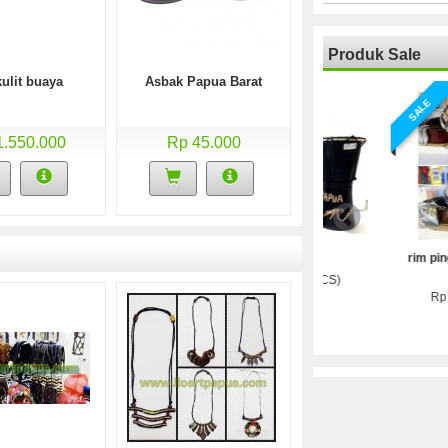
baki hias
Produk Sale
Rp (Hubungi CS)
kulit buaya
Asbak Papua Barat
kalung gigi
lukisan kul
SALE
SALE
Rp (Hubungi CS)
Rp (Hubung
1.550.000
Rp 45.000
Tifa
Tifa hias
rim pinggang kulit
merauke
Rp (Hubungi CS)
Rp (Hubungi CS)
Rp (Hubungi C