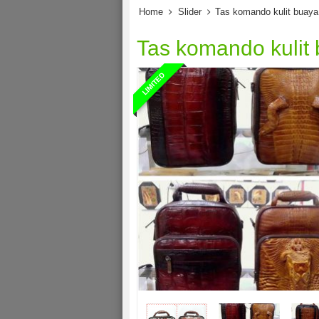
Home
Slider
Tas komando kulit buaya
Tas komando kulit
LIMITED