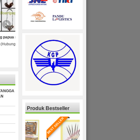
dern
Kalung manik-manik
Dompet kulit kayu lukis
S)
Rp (Hubungi CS)
Rp (Hubungi CS)
TANGGA
AN
Produk Bestseller
BEST SELLER
BEST SELLER