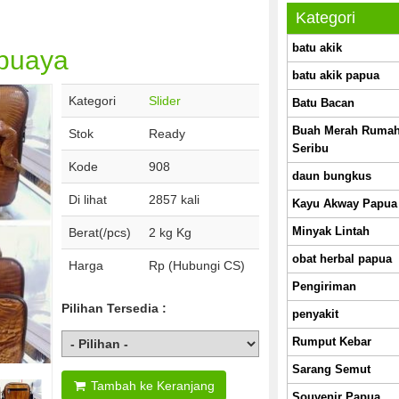
Kategori
batu akik
 buaya
batu akik papua
Kategori
Slider
Batu Bacan
Buah Merah Rumah
Stok
Ready
Seribu
Kode
908
daun bungkus
Di lihat
2857 kali
Kayu Akway Papua 
Minyak Lintah
Berat(/pcs)
2 kg Kg
obat herbal papua
Harga
Rp (Hubungi CS)
Pengiriman
Pilihan Tersedia :
penyakit
Rumput Kebar
Sarang Semut
Tambah ke Keranjang
Souvenir Papua