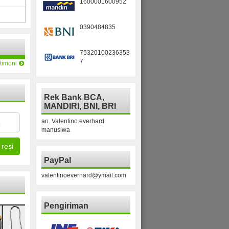
1600001600952
0390484835
75320100236353
7
timoni
Rek Bank BCA,
MANDIRI, BNI, BRI
an. Valentino everhard
manusiwa
resi
PayPal
valentinoeverhard@ymail.com
BEST
Pengiriman