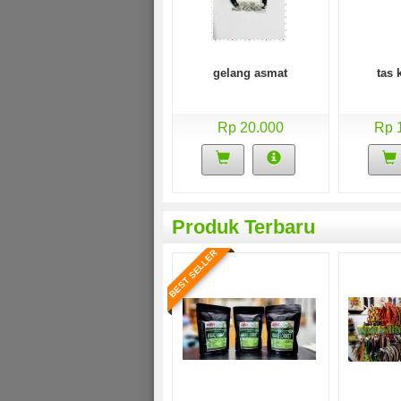
gelang asmat
tas 
SALE
SALE
Rp 20.000
Rp 
rim pinggang kulit buaya
merauke
Produk Terbaru
Rp (Hubungi CS)
BEST SELLER