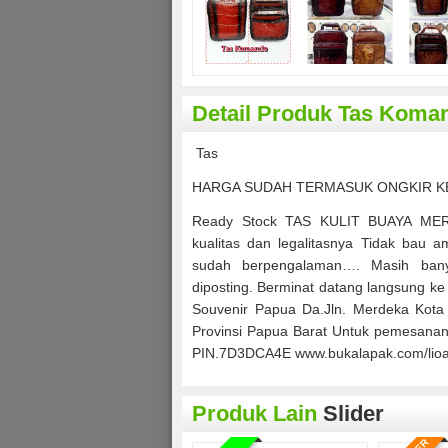
Detail Produk Tas Koma
Tas
HARGA SUDAH TERMASUK ONGKIR KE
Ready Stock TAS KULIT BUAYA MERA
kualitas dan legalitasnya Tidak bau a
sudah berpengalaman…. Masih banya
diposting. Berminat datang langsung k
Souvenir Papua Da.Jln. Merdeka Kot
Provinsi Papua Barat Untuk pemesana
PIN.7D3DCA4E www.bukalapak.com/lioa
BEST SEL
Produk Lain
Slider