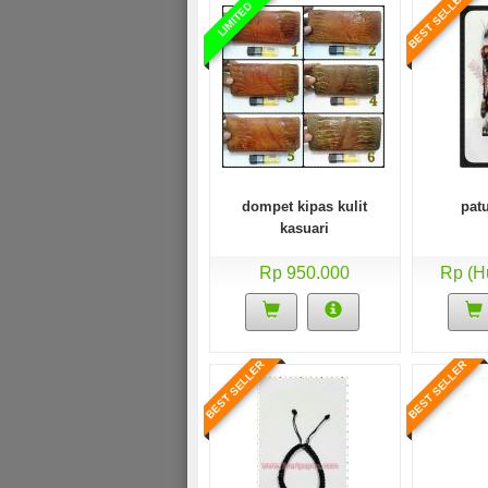
BEST SELLER
LIMITED
Dompet kulit kayu lukis
Rp (Hubungi CS)
dompet kipas kulit
pat
kasuari
Rp 950.000
Rp (H
BEST SELLER
BEST SELLER
BEST