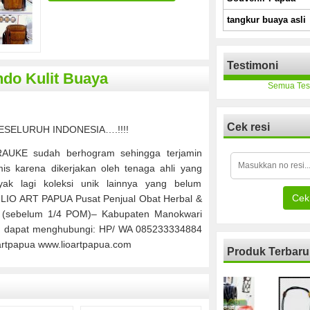
tangkur buaya asli
Testimoni
ndo Kulit Buaya
Semua Tes
Cek resi
SELURUH INDONESIA….!!!!
UKE sudah berhogram sehingga terjamin
mis karena dikerjakan oleh tenaga ahli yang
k lagi koleksi unik lainnya yang belum
Cek 
e LIO ART PAPUA Pusat Penjual Obat Herbal &
a (sebelum 1/4 POM)– Kabupaten Manokwari
n dapat menghubungi: HP/ WA 085233334884
rtpapua www.lioartpapua.com
Produk Terbaru
LER