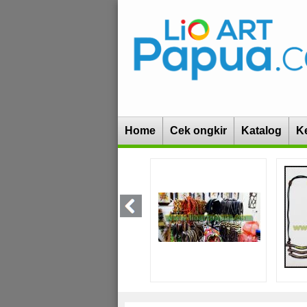
Home
Cek ongkir
Katalog
K