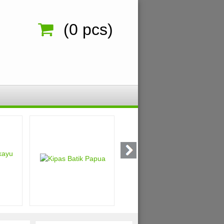
(
0
pcs)