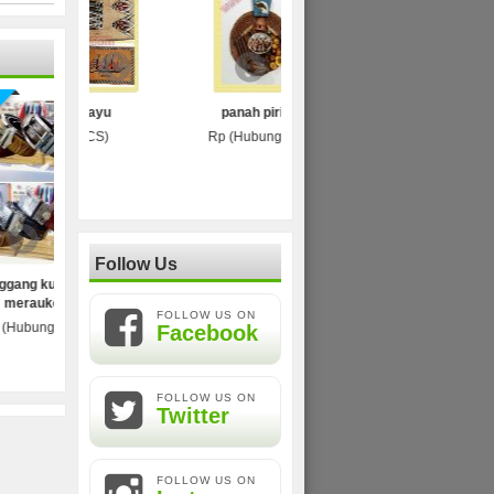
it kayu
panah piring
piring hias dua honay
SALE
i CS)
Rp (Hubungi CS)
Rp (Hubungi CS)
Follow Us
 buaya
Tifa
Rp (Hubungi CS)
FOLLOW US ON
S)
Facebook
FOLLOW US ON
Twitter
FOLLOW US ON