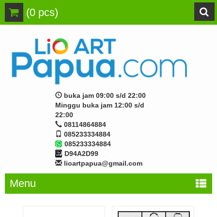
(
0
pcs)
buka jam 09:00 s/d 22:00
Minggu buka jam 12:00 s/d
22:00
08114864884
085233334884
085233334884
D94A2D99
lioartpapua@gmail.com
Menu