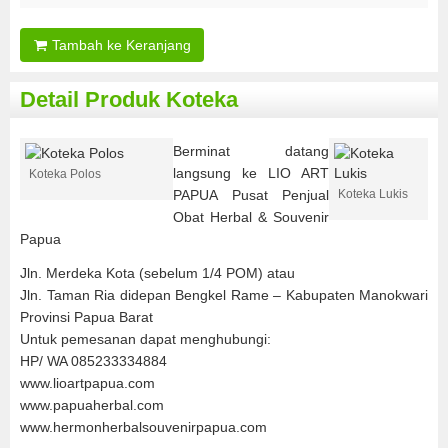
Tambah ke Keranjang
Detail Produk Koteka
Berminat datang
langsung ke LIO ART
Koteka Polos
PAPUA Pusat Penjual
Koteka Lukis
Obat Herbal & Souvenir
Papua
Jln. Merdeka Kota (sebelum 1/4 POM) atau
Jln. Taman Ria didepan Bengkel Rame – Kabupaten Manokwari
Provinsi Papua Barat
Untuk pemesanan dapat menghubungi:
HP/ WA 085233334884
www.lioartpapua.com
www.papuaherbal.com
www.hermonherbalsouvenirpapua.com