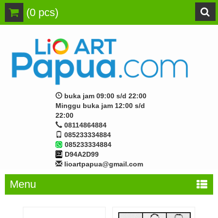
(
0
pcs)
buka jam 09:00 s/d 22:00
Minggu buka jam 12:00 s/d
22:00
08114864884
085233334884
085233334884
D94A2D99
lioartpapua@gmail.com
Menu