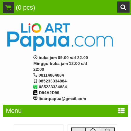
(
0
pcs)
buka jam 09:00 s/d 22:00
Minggu buka jam 12:00 s/d
22:00
08114864884
085233334884
085233334884
D94A2D99
lioartpapua@gmail.com
Menu