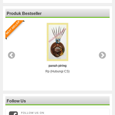
Produk Bestseller
BEST SELLER
BE
panah piring
Rp (Hubungi CS)
Follow Us
FOLLOW US ON